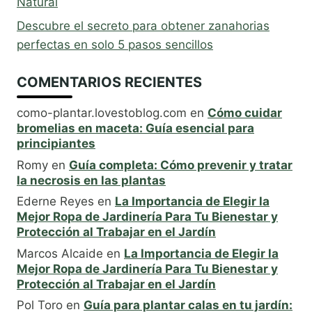
Natural
Descubre el secreto para obtener zanahorias
perfectas en solo 5 pasos sencillos
COMENTARIOS RECIENTES
como-plantar.lovestoblog.com
en
Cómo cuidar
bromelias en maceta: Guía esencial para
principiantes
Romy
en
Guía completa: Cómo prevenir y tratar
la necrosis en las plantas
Ederne Reyes
en
La Importancia de Elegir la
Mejor Ropa de Jardinería Para Tu Bienestar y
Protección al Trabajar en el Jardín
Marcos Alcaide
en
La Importancia de Elegir la
Mejor Ropa de Jardinería Para Tu Bienestar y
Protección al Trabajar en el Jardín
Pol Toro
en
Guía para plantar calas en tu jardín: