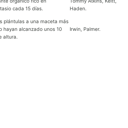
ante orgánico rico en
Tommy Atkins, Keitt,
tasio cada 15 días.
Haden.
as plántulas a una maceta más
o hayan alcanzado unos 10
Irwin, Palmer.
 altura.