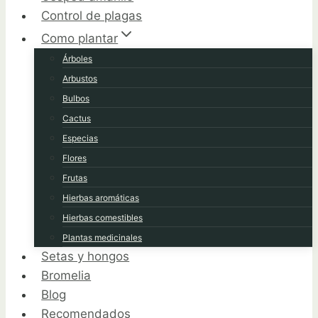
Control de plagas
Como plantar
Árboles
Arbustos
Bulbos
Cactus
Especias
Flores
Frutas
Hierbas aromáticas
Hierbas comestibles
Plantas medicinales
Setas y hongos
Bromelia
Blog
Recomendados