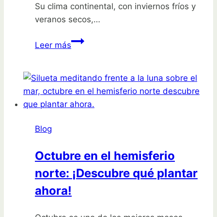
Su clima continental, con inviernos fríos y
veranos secos,…
Guía
Leer más
de
plantas
ideales
para
cultivar
en
Blog
la
Sierra
Octubre en el hemisferio
de
norte: ¡Descubre qué plantar
Madrid
ahora!