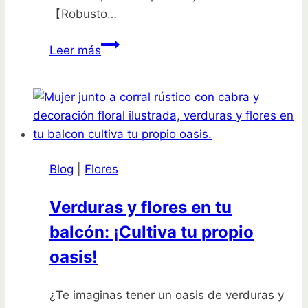
【Robusto…
BARAYSTUS
Leer más
Giroscopio
retráctil
de
mango
largo
cultivador
Blog
|
Flores
de
jardín
Verduras y flores en tu
resistente
balcón: ¡Cultiva tu propio
a
la
oasis!
intemperie
de
¿Te imaginas tener un oasis de verduras y
acero