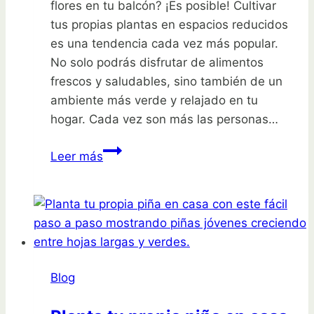
flores en tu balcón? ¡Es posible! Cultivar
inoxidable
tus propias plantas en espacios reducidos
con
es una tendencia cada vez más popular.
dientes
No solo podrás disfrutar de alimentos
extraíbles
frescos y saludables, sino también de un
Juego
ambiente más verde y relajado en tu
de
hogar. Cada vez son más las personas…
cultivador
para
Verduras
Leer más
mezclar
y
el
flores
suelo
en
Rotary
tu
Cultivator
balcón:
¡Cultiva
Blog
tu
propio