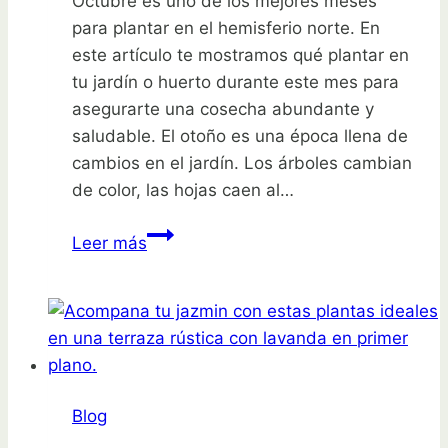
Octubre es uno de los mejores meses
para plantar en el hemisferio norte. En
este artículo te mostramos qué plantar en
tu jardín o huerto durante este mes para
asegurarte una cosecha abundante y
saludable. El otoño es una época llena de
cambios en el jardín. Los árboles cambian
de color, las hojas caen al…
Octubre
Leer más
en
el
hemisferio
norte:
¡Descubre
qué
Blog
plantar