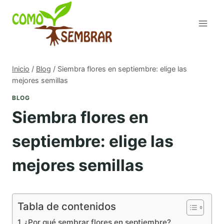
Saltar
al
contenido
Inicio
/
Blog
/
Siembra flores en septiembre: elige las
mejores semillas
BLOG
Siembra flores en
septiembre: elige las
mejores semillas
Tabla de contenidos
¿Por qué sembrar flores en septiembre?