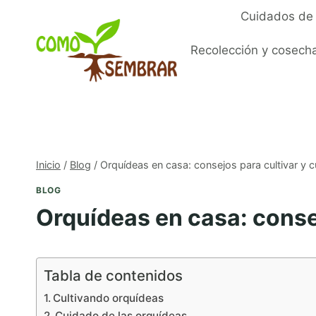
Saltar
Cuidados de 
al
contenido
Recolección y cosech
Inicio
/
Blog
/
Orquídeas en casa: consejos para cultivar y c
BLOG
Orquídeas en casa: consej
Tabla de contenidos
Cultivando orquídeas
Cuidado de las orquídeas