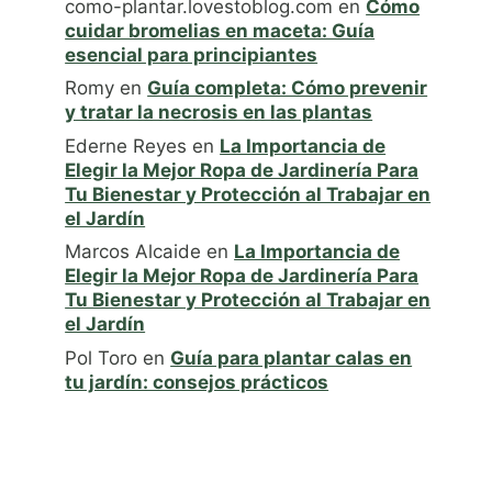
como-plantar.lovestoblog.com
en
Cómo
cuidar bromelias en maceta: Guía
esencial para principiantes
Romy
en
Guía completa: Cómo prevenir
y tratar la necrosis en las plantas
Ederne Reyes
en
La Importancia de
Elegir la Mejor Ropa de Jardinería Para
Tu Bienestar y Protección al Trabajar en
el Jardín
Marcos Alcaide
en
La Importancia de
Elegir la Mejor Ropa de Jardinería Para
Tu Bienestar y Protección al Trabajar en
el Jardín
Pol Toro
en
Guía para plantar calas en
tu jardín: consejos prácticos