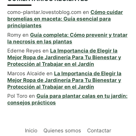
como-plantar.lovestoblog.com
en
Cómo cuidar
bromelias en maceta: Guía esencial para
principiantes
Romy
en
Guía completa: Cómo prevenir y tratar
la necrosis en las plantas
Ederne Reyes
en
La Importancia de Elegir la
Mejor Ropa de Jardinería Para Tu Bienestar y
Protección al Trabajar en el Jardín
Marcos Alcaide
en
La Importancia de Elegir la
Mejor Ropa de Jardinería Para Tu Bienestar y
Protección al Trabajar en el Jardín
Pol Toro
en
Guía para plantar calas en tu jardín:
consejos prácticos
Inicio
Quienes somos
Contactar