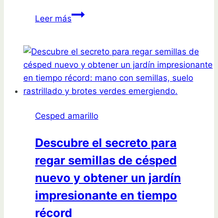
Reparación
Leer más
de
césped:
Cómo
tapar
un
agujero
de
Cesped amarillo
manera
efectiva
Descubre el secreto para
y
regar semillas de césped
fácil
nuevo y obtener un jardín
impresionante en tiempo
récord