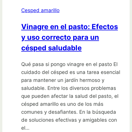
las
Cesped amarillo
pampas
se
Vinagre en el pasto: Efectos
ha
y uso correcto para un
convertido
en
césped saludable
la
estrella
Qué pasa si pongo vinagre en el pasto El
de
cuidado del césped es una tarea esencial
tu
para mantener un jardín hermoso y
jardín
saludable. Entre los diversos problemas
y
que pueden afectar la salud del pasto, el
¡consíguelo
césped amarillo es uno de los más
ahora!
comunes y desafiantes. En la búsqueda
de soluciones efectivas y amigables con
el…