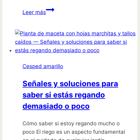
Vinagre
Leer más
en
el
pasto:
Efectos
y
uso
Cesped amarillo
correcto
para
Señales y soluciones para
un
saber si estás regando
césped
saludable
demasiado o poco
Cómo saber si estoy regando mucho o
poco El riego es un aspecto fundamental