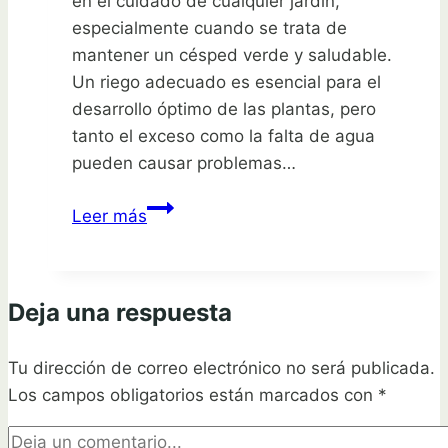
en el cuidado de cualquier jardín,
especialmente cuando se trata de
mantener un césped verde y saludable.
Un riego adecuado es esencial para el
desarrollo óptimo de las plantas, pero
tanto el exceso como la falta de agua
pueden causar problemas…
Señales
Leer más
y
soluciones
para
Deja una respuesta
saber
si
Tu dirección de correo electrónico no será publicada.
estás
Los campos obligatorios están marcados con
regando
*
demasiado