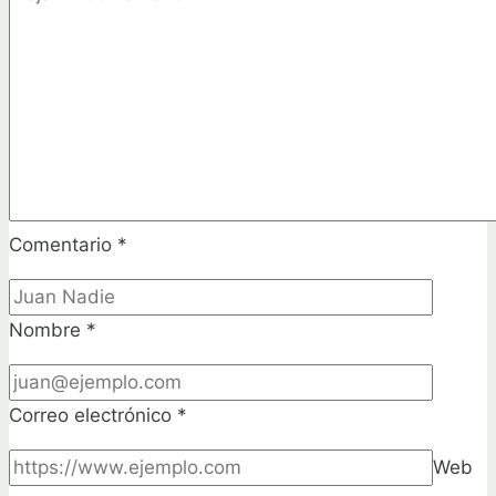
o
poco
Comentario
*
Nombre
*
Correo electrónico
*
Web