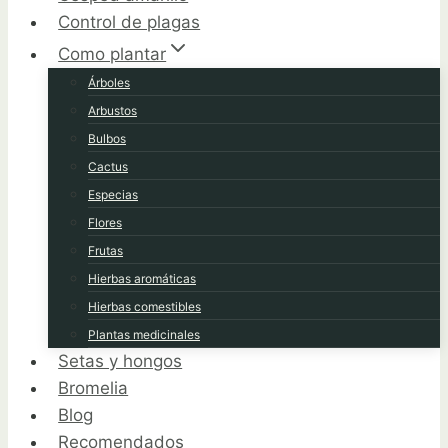
Control de plagas
Como plantar
Árboles
Arbustos
Bulbos
Cactus
Especias
Flores
Frutas
Hierbas aromáticas
Hierbas comestibles
Plantas medicinales
Setas y hongos
Bromelia
Blog
Recomendados