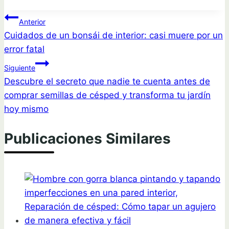
Navegación
Anterior
Cuidados de un bonsái de interior: casi muere por un
de
error fatal
entradas
Siguiente
Descubre el secreto que nadie te cuenta antes de
comprar semillas de césped y transforma tu jardín
hoy mismo
Publicaciones Similares