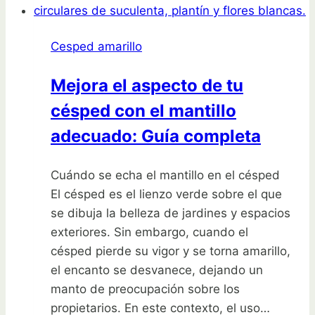
de
césped
Cesped amarillo
nuevo
y
Mejora el aspecto de tu
obtener
césped con el mantillo
un
jardín
adecuado: Guía completa
impresionante
en
Cuándo se echa el mantillo en el césped
tiempo
El césped es el lienzo verde sobre el que
récord
se dibuja la belleza de jardines y espacios
exteriores. Sin embargo, cuando el
césped pierde su vigor y se torna amarillo,
el encanto se desvanece, dejando un
manto de preocupación sobre los
propietarios. En este contexto, el uso…