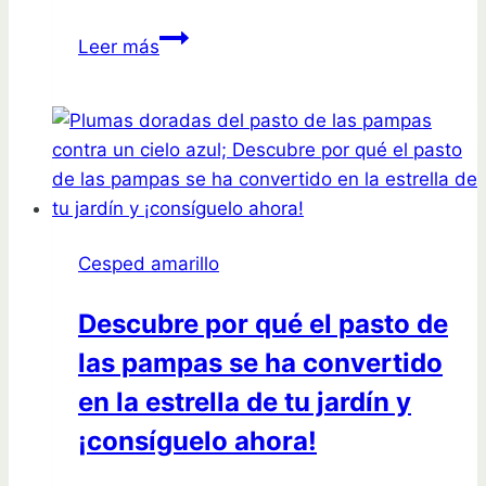
Mejora
Leer más
el
aspecto
de
tu
césped
con
el
Cesped amarillo
mantillo
adecuado:
Descubre por qué el pasto de
Guía
las pampas se ha convertido
completa
en la estrella de tu jardín y
¡consíguelo ahora!