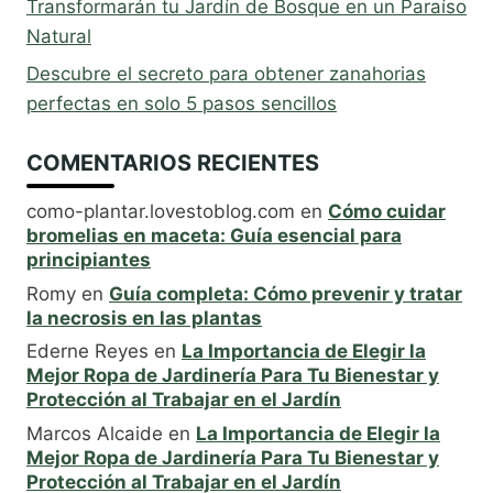
Transformarán tu Jardín de Bosque en un Paraíso
Natural
Descubre el secreto para obtener zanahorias
perfectas en solo 5 pasos sencillos
COMENTARIOS RECIENTES
como-plantar.lovestoblog.com
en
Cómo cuidar
bromelias en maceta: Guía esencial para
principiantes
Romy
en
Guía completa: Cómo prevenir y tratar
la necrosis en las plantas
Ederne Reyes
en
La Importancia de Elegir la
Mejor Ropa de Jardinería Para Tu Bienestar y
Protección al Trabajar en el Jardín
Marcos Alcaide
en
La Importancia de Elegir la
Mejor Ropa de Jardinería Para Tu Bienestar y
Protección al Trabajar en el Jardín