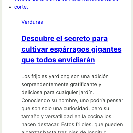
crecimiento
del
Verduras
zucchini
y
Descubre el secreto para
cuánto
cultivar espárragos gigantes
tiempo
tarda
que todos envidiarán
en
crecer
Los frijoles yardlong son una adición
realmente
sorprendentemente gratificante y
deliciosa para cualquier jardín.
Conociendo su nombre, uno podría pensar
que son solo una curiosidad, pero su
tamaño y versatilidad en la cocina los
hacen destacar. Estos frijoles, que pueden
alcanzar hasta tres pies de longitud,