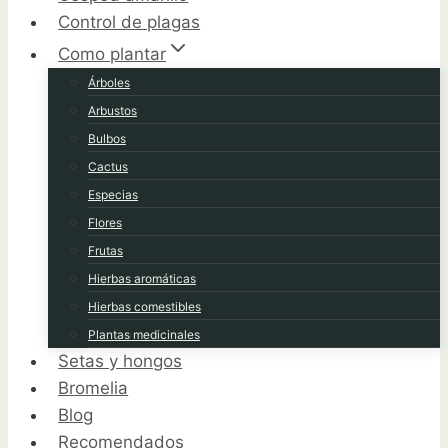
Control de plagas
Como plantar
Árboles
Arbustos
Bulbos
Cactus
Especias
Flores
Frutas
Hierbas aromáticas
Hierbas comestibles
Plantas medicinales
Setas y hongos
Bromelia
Blog
Recomendados