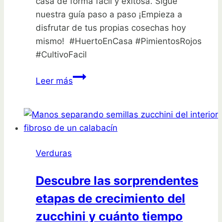
casa de forma fácil y exitosa. Sigue
nuestra guía paso a paso ¡Empieza a
disfrutar de tus propias cosechas hoy
mismo! ️ #HuertoEnCasa #PimientosRojos
#CultivoFacil
Guía
Leer más
Sencilla
para
Plantar
Pimientos
Rojos
Verduras
en
Casa
Descubre las sorprendentes
¡Empieza
etapas de crecimiento del
Hoy!
zucchini y cuánto tiempo