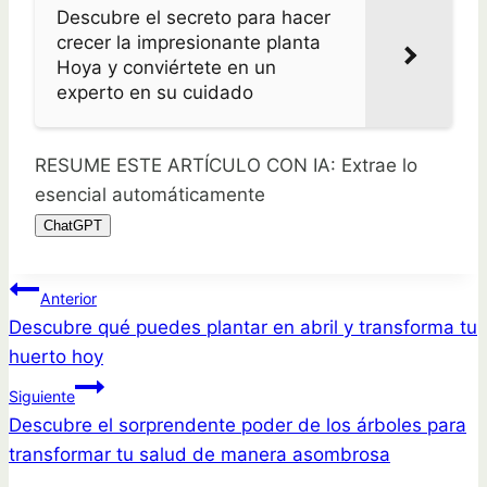
Descubre el secreto para hacer
crecer la impresionante planta
Hoya y conviértete en un
experto en su cuidado
RESUME ESTE ARTÍCULO CON IA: Extrae lo
esencial automáticamente
ChatGPT
Navegación
Anterior
Descubre qué puedes plantar en abril y transforma tu
de
huerto hoy
entradas
Siguiente
Descubre el sorprendente poder de los árboles para
transformar tu salud de manera asombrosa