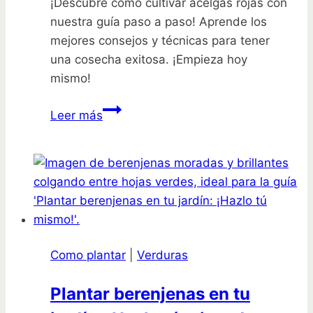
¡Descubre cómo cultivar acelgas rojas con
nuestra guía paso a paso! Aprende los
mejores consejos y técnicas para tener
una cosecha exitosa. ¡Empieza hoy
mismo!
Cultiva
Leer más
tus
propias
acelgas
rojas:
¡guía
paso
a
Como plantar
|
Verduras
paso!
Plantar berenjenas en tu