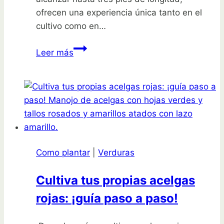
ofrecen una experiencia única tanto en el
cultivo como en…
Descubre
Leer más
el
secreto
para
cultivar
espárragos
gigantes
que
Como plantar
|
Verduras
todos
envidiarán
Cultiva tus propias acelgas
rojas: ¡guía paso a paso!