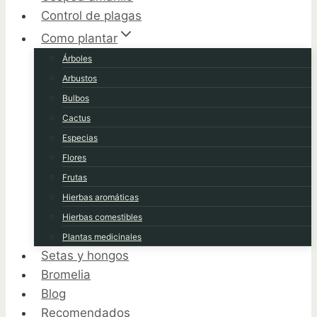
Control de plagas
Como plantar
Árboles
Arbustos
Bulbos
Cactus
Especias
Flores
Frutas
Hierbas aromáticas
Hierbas comestibles
Plantas medicinales
Setas y hongos
Bromelia
Blog
Recomendados