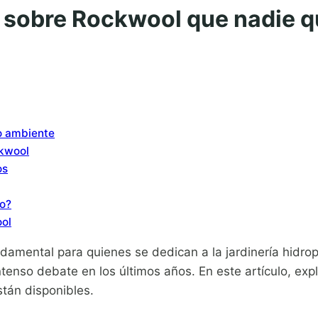
a sobre Rockwool que nadie q
o ambiente
ckwool
os
io?
ool
ndamental para quienes se dedican a la jardinería hidro
tenso debate en los últimos años. En este artículo, exp
stán disponibles.