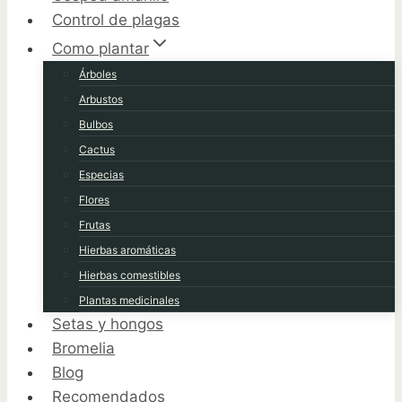
Control de plagas
Como plantar
Árboles
Arbustos
Bulbos
Cactus
Especias
Flores
Frutas
Hierbas aromáticas
Hierbas comestibles
Plantas medicinales
Setas y hongos
Bromelia
Blog
Recomendados