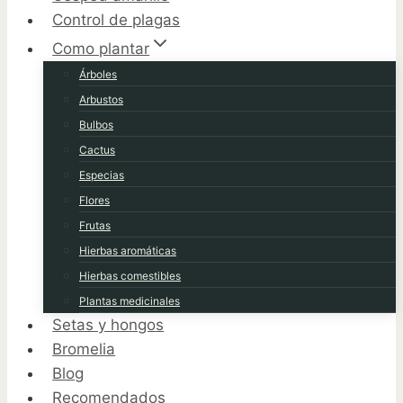
Control de plagas
Como plantar
Árboles
Arbustos
Bulbos
Cactus
Especias
Flores
Frutas
Hierbas aromáticas
Hierbas comestibles
Plantas medicinales
Setas y hongos
Bromelia
Blog
Recomendados