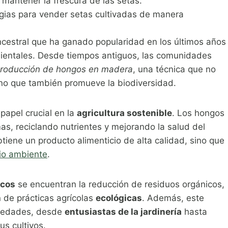
mantener la frescura de las setas.
gias para vender setas cultivadas de manera
ncestral que ha ganado popularidad en los últimos años
bientales. Desde tiempos antiguos, las comunidades
roducción de hongos en madera
, una técnica que no
sino que también promueve la biodiversidad.
 papel crucial en la
agricultura sostenible
. Los hongos
, reciclando nutrientes y mejorando la salud del
btiene un producto alimenticio de alta calidad, sino que
o ambiente
.
ncos
se encuentran la reducción de residuos orgánicos,
n de prácticas agrícolas
ecológicas
. Además, este
s edades, desde
entusiastas de la jardinería
hasta
us cultivos.