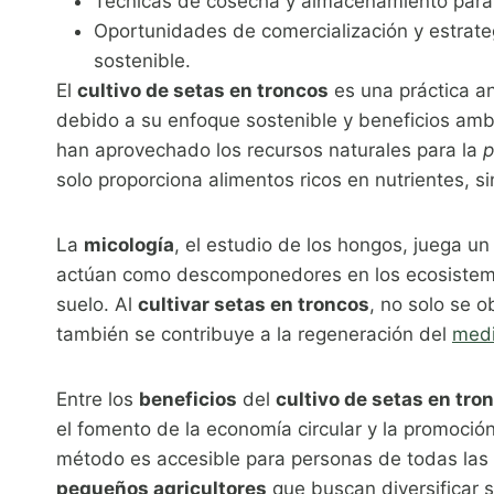
Técnicas de cosecha y almacenamiento para 
Oportunidades de comercialización y estrate
sostenible.
El
cultivo de setas en troncos
es una práctica a
debido a su enfoque sostenible y beneficios am
han aprovechado los recursos naturales para la
p
solo proporciona alimentos ricos en nutrientes, 
La
micología
, el estudio de los hongos, juega un
actúan como descomponedores en los ecosistemas
suelo. Al
cultivar setas en troncos
, no solo se o
también se contribuye a la regeneración del
medi
Entre los
beneficios
del
cultivo de setas en tro
el fomento de la economía circular y la promoció
método es accesible para personas de todas la
pequeños agricultores
que buscan diversificar s