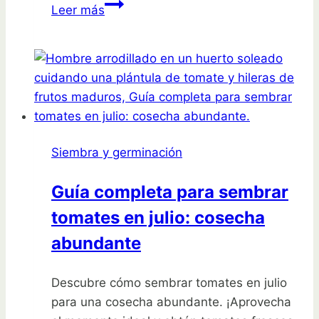
¡A
Leer más
germinar
se
ha
dicho!
Técnicas
infalibles
para
Siembra y germinación
germinar
semillas
Guía completa para sembrar
de
tomates en julio: cosecha
hierbas
abundante
Descubre cómo sembrar tomates en julio
para una cosecha abundante. ¡Aprovecha