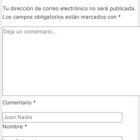
ahora
Tu dirección de correo electrónico no será publicada.
en
Los campos obligatorios están marcados con
tu
*
huerta
y
disfruta
de
una
cosecha
espectacular
Comentario
*
Nombre
*