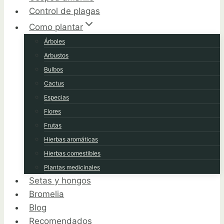
Control de plagas
Como plantar
Árboles
Arbustos
Bulbos
Cactus
Especias
Flores
Frutas
Hierbas aromáticas
Hierbas comestibles
Plantas medicinales
Setas y hongos
Bromelia
Blog
Recomendados