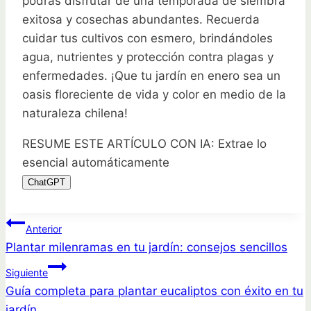
podrás disfrutar de una temporada de siembra
exitosa y cosechas abundantes. Recuerda
cuidar tus cultivos con esmero, brindándoles
agua, nutrientes y protección contra plagas y
enfermedades. ¡Que tu jardín en enero sea un
oasis floreciente de vida y color en medio de la
naturaleza chilena!
RESUME ESTE ARTÍCULO CON IA: Extrae lo
esencial automáticamente
ChatGPT
Navegación
Anterior
Plantar milenramas en tu jardín: consejos sencillos
de
Siguiente
entradas
Guía completa para plantar eucaliptos con éxito en tu
jardín