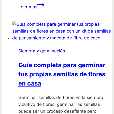
Secreto
Leer más
para
germinar
huesos
de
lichi
y
Siembra y germinación
cultivar
tu
Guía completa para germinar
árbol
tus propias semillas de flores
en
casa
en casa
Germinar semillas de flores En la siembra
y cultivo de flores, germinar las semillas
puede ser un proceso desafiante pero