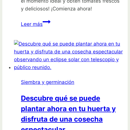
el momento ideal y obtén tomates frescos
y deliciosos! ¡Comienza ahora!
Guía
Leer más
completa
para
sembrar
tomates
en
julio:
cosecha
Siembra y germinación
abundante
Descubre qué se puede
plantar ahora en tu huerta y
disfruta de una cosecha
espectacular