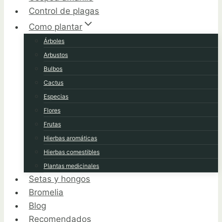
Control de plagas
Como plantar
Árboles
Arbustos
Bulbos
Cactus
Especias
Flores
Frutas
Hierbas aromáticas
Hierbas comestibles
Plantas medicinales
Setas y hongos
Bromelia
Blog
Recomendados