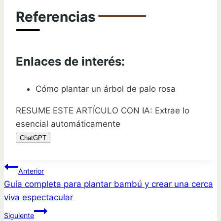
Referencias
Enlaces de interés:
Cómo plantar un árbol de palo rosa
RESUME ESTE ARTÍCULO CON IA: Extrae lo
esencial automáticamente
ChatGPT
Navegación
Anterior
Guía completa para plantar bambú y crear una cerca
de
viva espectacular
entradas
Siguiente