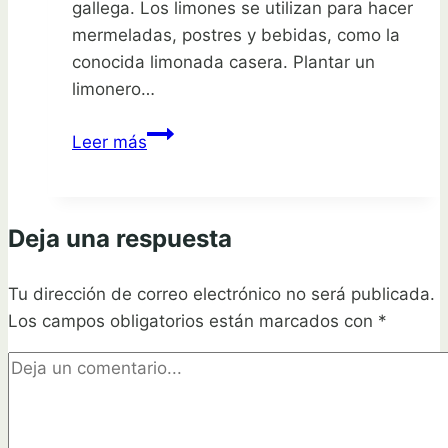
gallega. Los limones se utilizan para hacer
mermeladas, postres y bebidas, como la
conocida limonada casera. Plantar un
limonero…
Conoce
Leer más
el
mejor
momento
Deja una respuesta
para
plantar
Tu dirección de correo electrónico no será publicada.
limonero
Los campos obligatorios están marcados con
en
*
Galicia