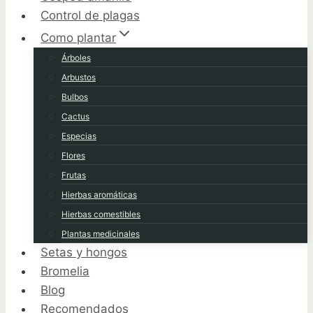
Control de plagas
Como plantar
Árboles
Arbustos
Bulbos
Cactus
Especias
Flores
Frutas
Hierbas aromáticas
Hierbas comestibles
Plantas medicinales
Setas y hongos
Bromelia
Blog
Recomendados