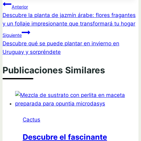
Navegación
Anterior
Descubre la planta de jazmín árabe: flores fragantes
de
y un follaje impresionante que transformará tu hogar
entradas
Siguiente
Descubre qué se puede plantar en invierno en
Uruguay y sorpréndete
Publicaciones Similares
Cactus
Descubre el fascinante