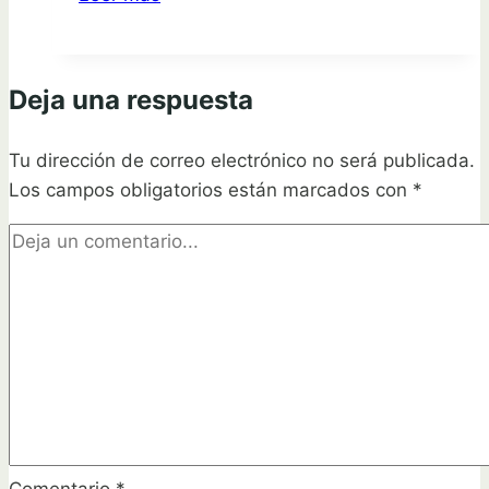
completa:
Cómo
plantar
Deja una respuesta
tunas
de
Tu dirección de correo electrónico no será publicada.
forma
Los campos obligatorios están marcados con
sencilla
*
y
exitosa
Comentario
*