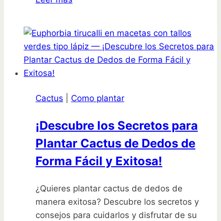
el
fascinante
mundo
de
la
Opuntia
Microdasys,
Cactus
|
Como plantar
el
cactus
¡Descubre los Secretos para
que
Plantar Cactus de Dedos de
todos
quieren
Forma Fácil y Exitosa!
tener
en
¿Quieres plantar cactus de dedos de
casa
manera exitosa? Descubre los secretos y
consejos para cuidarlos y disfrutar de su