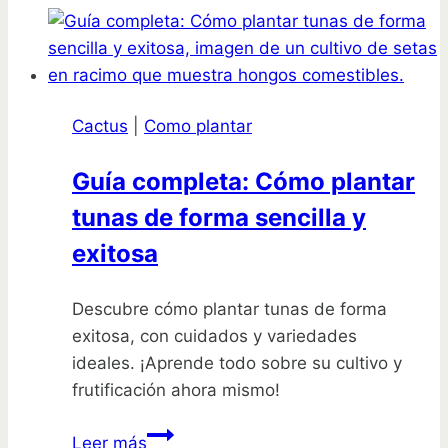
y
cuidar
cactus
de
Cactus
|
Como plantar
pluma
de
Guía completa: Cómo plantar
tinta
tunas de forma sencilla y
exitosa
Descubre cómo plantar tunas de forma
exitosa, con cuidados y variedades
ideales. ¡Aprende todo sobre su cultivo y
frutificación ahora mismo!
Guía
Leer más