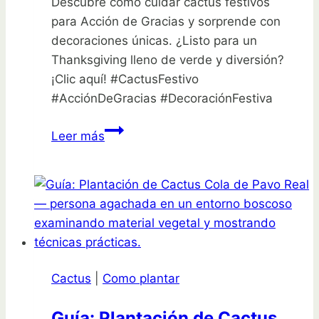
Descubre cómo cuidar cactus festivos
para Acción de Gracias y sorprende con
decoraciones únicas. ¿Listo para un
Thanksgiving lleno de verde y diversión?
¡Clic aquí! #CactusFestivo
#AcciónDeGracias #DecoraciónFestiva
¡Descubre
Leer más
cómo
cuidar
cactus
festivos
para
Acción
de
Cactus
|
Como plantar
Gracias!
Guía: Plantación de Cactus