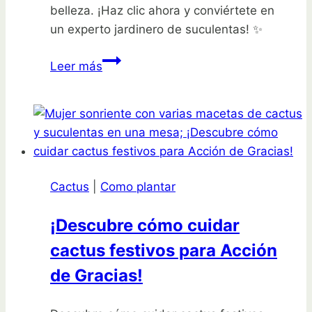
belleza. ¡Haz clic ahora y conviértete en
un experto jardinero de suculentas! ✨
¡Descubre
Leer más
los
Secretos
para
Plantar
Cactus
de
Cactus
|
Como plantar
Dedos
de
¡Descubre cómo cuidar
Forma
cactus festivos para Acción
Fácil
y
de Gracias!
Exitosa!