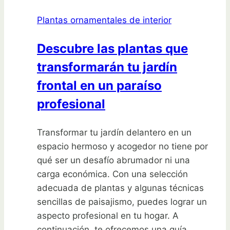
ornamentales
Plantas ornamentales de interior
como
un
Descubre las plantas que
experto
transformarán tu jardín
y
transforma
frontal en un paraíso
tu
profesional
jardín
ahora
Transformar tu jardín delantero en un
mismo
espacio hermoso y acogedor no tiene por
qué ser un desafío abrumador ni una
carga económica. Con una selección
adecuada de plantas y algunas técnicas
sencillas de paisajismo, puedes lograr un
aspecto profesional en tu hogar. A
continuación, te ofrecemos una guía