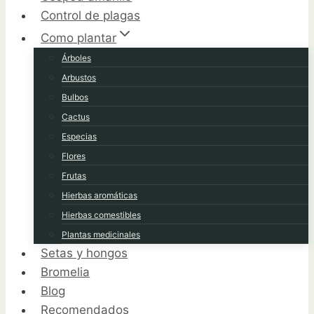
Control de plagas
Como plantar
Árboles
Arbustos
Bulbos
Cactus
Especias
Flores
Frutas
Hierbas aromáticas
Hierbas comestibles
Plantas medicinales
Setas y hongos
Bromelia
Blog
Recomendados