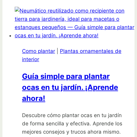
secreto
para
cultivar
plantas
de
dinero
Como plantar
|
Plantas ornamentales de
en
interior
casa
Guía simple para plantar
ocas en tu jardín. ¡Aprende
ahora!
Descubre cómo plantar ocas en tu jardín
de forma sencilla y efectiva. Aprende los
mejores consejos y trucos ahora mismo.