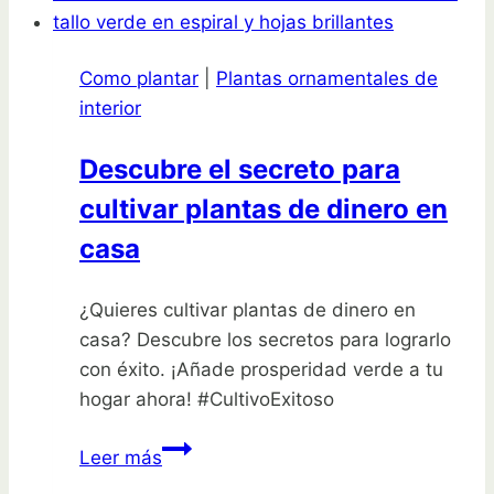
banana
enana:
Como plantar
|
Plantas ornamentales de
¡transforma
interior
tu
jardín
Descubre el secreto para
con
cultivar plantas de dinero en
estas
plantas
casa
ornamentales!
¿Quieres cultivar plantas de dinero en
casa? Descubre los secretos para lograrlo
con éxito. ¡Añade prosperidad verde a tu
hogar ahora! #CultivoExitoso
Descubre
Leer más
el