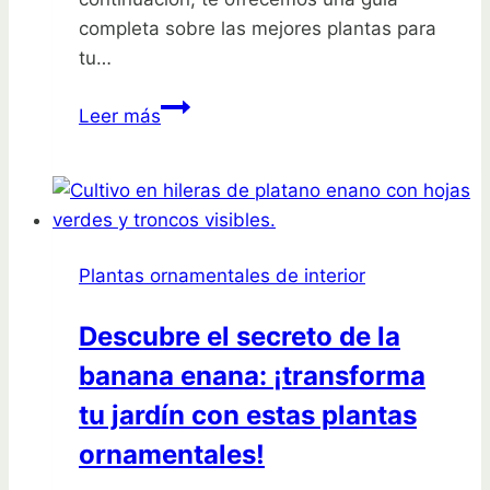
completa sobre las mejores plantas para
tu…
Descubre
Leer más
las
plantas
que
transformarán
tu
Plantas ornamentales de interior
jardín
frontal
Descubre el secreto de la
en
banana enana: ¡transforma
un
paraíso
tu jardín con estas plantas
profesional
ornamentales!