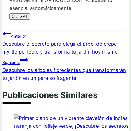
RESUME ESTE ARTÍCULO CON IA: Extrae lo
esencial automáticamente
ChatGPT
Navegación
Anterior
Descubre el secreto para elegir el árbol de crepe
de
myrtle perfecto y transforma tu jardín hoy mismo
entradas
Siguiente
Descubre los árboles florecientes que transformarán
tu jardín en un paraíso fragante
Publicaciones Similares