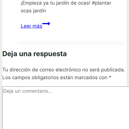
¡Empieza ya tu jardín de ocas! #plantar
ocas jardín
Guía
Leer más
simple
para
plantar
Deja una respuesta
ocas
en
Tu dirección de correo electrónico no será publicada.
tu
Los campos obligatorios están marcados con
jardín.
*
¡Aprende
ahora!