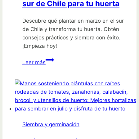
sur de Chile para tu huerta
Descubre qué plantar en marzo en el sur
de Chile y transforma tu huerta. Obtén
consejos prácticos y siembra con éxito.
¡Empieza hoy!
Qué
Leer más
plantar
en
marzo
en
el
sur
de
Siembra y germinación
Chile
para