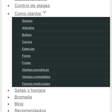
Control de plagas
Como plantar
Árboles
Arbustos
Bulbos
Cactus
Especias
Flores
Frutas
Hierbas aromáticas
Hierbas comestibles
Plantas medicinales
Setas y hongos
Bromelia
Blog
Recomendados