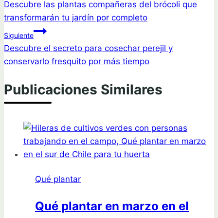
Descubre las plantas compañeras del brócoli que
de
transformarán tu jardín por completo
entradas
Siguiente
Descubre el secreto para cosechar perejil y
conservarlo fresquito por más tiempo
Publicaciones Similares
Qué plantar
Qué plantar en marzo en el